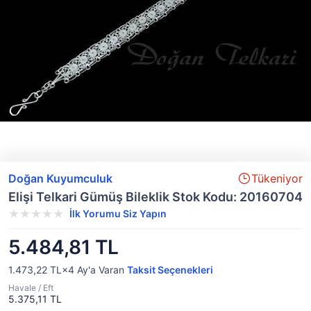
Doğan Kuyumculuk
Tükeniyor
Elişi Telkari Gümüş Bileklik Stok Kodu: 20160704
İlk Yorumu Siz Yapın
5.484,81 TL
1.473,22 TL×4
Ay'a Varan
Taksit Seçenekleri
Havale / Eft
5.375,11 TL