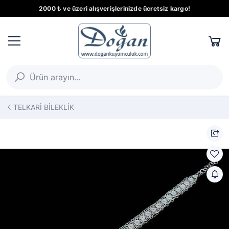
2000 ₺ ve üzeri alışverişlerinizde ücretsiz kargo!
TELKARİ BİLEKLİK