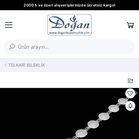
2000 ₺ ve üzeri alışverişlerinizde ücretsiz kargo!
TELKARİ BİLEKLİK