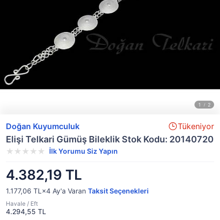
Doğan Kuyumculuk
Tükeniyor
Elişi Telkari Gümüş Bileklik Stok Kodu: 20140720
İlk Yorumu Siz Yapın
4.382,19 TL
1.177,06 TL×4
Ay'a Varan
Taksit Seçenekleri
Havale / Eft
4.294,55 TL