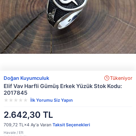
Doğan Kuyumculuk
Tükeniyor
Elif Vav Harfli Gümüş Erkek Yüzük Stok Kodu:
2017845
İlk Yorumu Siz Yapın
2.642,30 TL
709,72 TL×4
Ay'a Varan
Taksit Seçenekleri
Havale / Eft