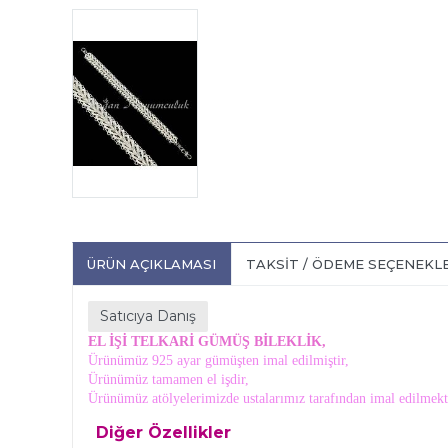
ÜRÜN AÇIKLAMASI
TAKSIT / ÖDEME SEÇENEKL
Satıcıya Danış
EL İŞİ TELKARİ GÜMÜŞ BİLEKLİK,
Ürünümüz 925 ayar gümüşten imal edilmiştir,
Ürünümüz tamamen el işdir,
Ürünümüz atölyelerimizde ustalarımız tarafından imal edilmekt
Diğer Özellikler