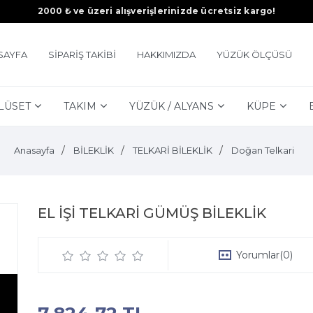
2000 ₺ ve üzeri alışverişlerinizde ücretsiz kargo!
SAYFA
SİPARİŞ TAKİBİ
HAKKIMIZDA
YÜZÜK ÖLÇÜSÜ
LÜSET
TAKIM
YÜZÜK / ALYANS
KÜPE
Anasayfa
BİLEKLİK
TELKARİ BİLEKLİK
Doğan Telkari
EL İŞİ TELKARİ GÜMÜŞ BİLEKLİK
Yorumlar
(0)