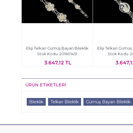
n Bileklik
Elişi Telkari Gümüş Bayan Bileklik
Elişi Telkari Gümüş
1452
Stok Kodu: 201601451
Stok Kodu: 2
L
3.647,12 TL
3.647,1
ÜRÜN ETIKETLERI
Bileklik
Telkari Bileklik
Gümüş Bayan Bileklik