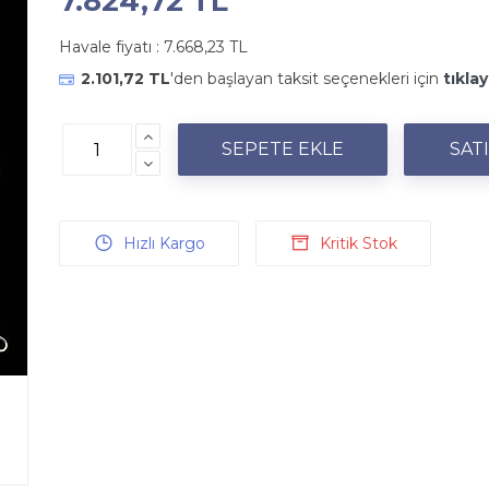
7.824,72 TL
Havale fiyatı :
7.668,23 TL
2.101,72 TL
'den başlayan taksit seçenekleri için
tıklay