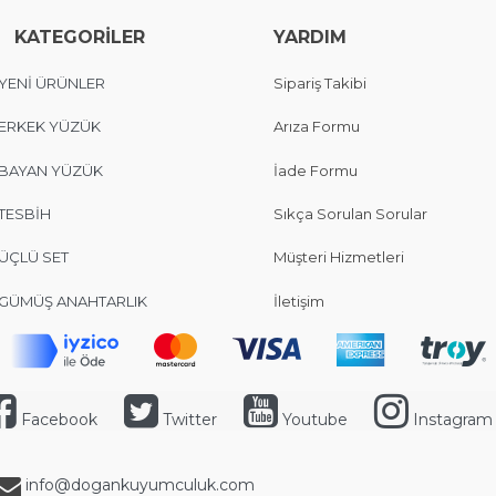
KATEGORİLER
YARDIM
YENİ ÜRÜNLER
Sipariş Takibi
ERKEK YÜZÜK
Arıza Formu
BAYAN YÜZÜK
İade Formu
TESBİH
Sıkça Sorulan Sorular
ÜÇLÜ SET
Müşteri Hizmetleri
GÜMÜŞ ANAHTARLIK
İletişim
Facebook
Twitter
Youtube
Instagram
info@dogankuyumculuk.com