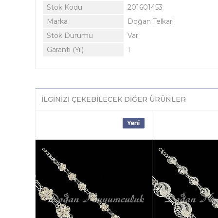
Stok Kodu
201601453
Marka
Doğan Telkari
Stok Durumu
Var
Garanti (Yıl)
1
İLGINIZI ÇEKEBILECEK DIĞER ÜRÜNLER