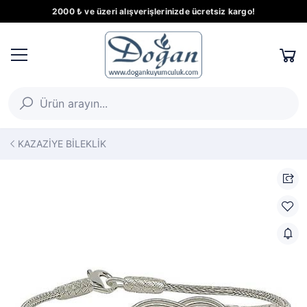
2000 ₺ ve üzeri alışverişlerinizde ücretsiz kargo!
KAZAZİYE BİLEKLİK