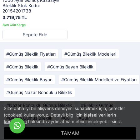
1000 Ayar Gümüş Kazaziye
Bileklik Stok Kodu:
20154201738
3.719,75 TL
Sepete Ekle
Gümüş Bileklik Fiyatları
Gümüş Bileklik Modelleri
Gümüş Bileklik
Gümüş Bayan Bileklik
Gümüş Bileklik Bayan
Gümüş Bileklik Modelleri ve Fiyatları
Gümüş Nazar Boncuklu Bileklik
Nazar Boncuklu Gümüş Bileklik
Bileklik Gümüş
Size daha iyi bir alışveriş deneyimi sunabilmek için, çerezler
(cookies) kullanıyoruz. Detaylı bilgi için
kişisel verilerin
Bayan Gümüş Bileklik
Gü
Güm
korunması
hakkında aydınlatma metnini inceleyebilirsiniz.
TAMAM
®
PlatinMarket
E-Ticaret Sistemi
İle Hazırlanmıştır.