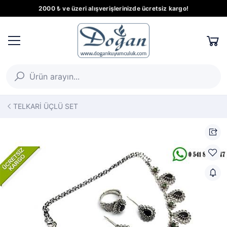
2000 ₺ ve üzeri alışverişlerinizde ücretsiz kargo!
TELKARİ ÜÇLÜ SET