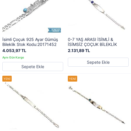
İsimli Çoçuk 925 Ayar Gümüş
0-7 YAŞ ARASI İSİMLİ &
Bileklik Stok Kodu:20171452
İSİMSİZ ÇOÇUK BİLEKLİK
4.053,97 TL
2.131,89 TL
Sepete Ekle
Sepete Ekle