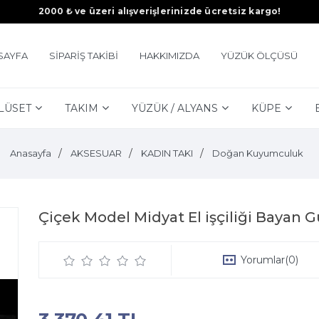
2000 ₺ ve üzeri alışverişlerinizde ücretsiz kargo!
SAYFA
SİPARİŞ TAKİBİ
HAKKIMIZDA
YÜZÜK ÖLÇÜSÜ
LÜSET
TAKIM
YÜZÜK / ALYANS
KÜPE
Anasayfa
AKSESUAR
KADIN TAKI
Doğan Kuyumculuk
Çiçek Model Midyat El işçiliği Bayan
Yorumlar
(0)