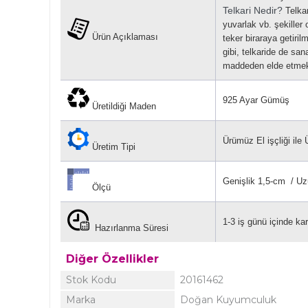
Telkari Nedir?
Telkar
yuvarlak vb. şekiller o
Ürün Açıklaması
teker biraraya getiril
gibi, telkaride de sa
maddeden elde etmek
925 Ayar Gümüş
Üretildiği Maden
Ürümüz El işçliği ile Ü
Üretim Tipi
Genişlik 1,5-cm / Uz
Ölçü
1-3 iş günü içinde kar
Hazırlanma Süresi
Diğer Özellikler
Stok Kodu
20161462
Marka
Doğan Kuyumculuk