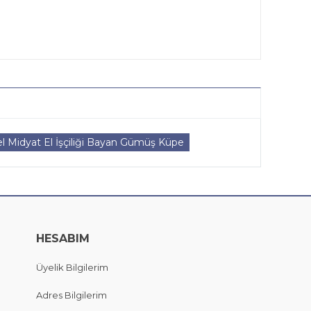
l Midyat El İşçiliği Bayan Gümüş Küpe
HESABIM
Üyelik Bilgilerim
Adres Bilgilerim