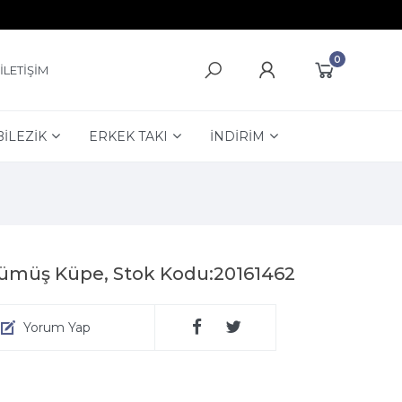
0
İLETİŞİM
BİLEZİK
ERKEK TAKI
İNDİRİM
 Gümüş Küpe, Stok Kodu:20161462
Yorum Yap