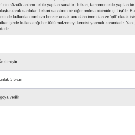
i' nin sözcük anlamı tel ile yapılan sanattır.
Telkari, tamamen elde yapılan bir 
luşturularak sarılırlar.
Telkari sanatının bir diğer anılma biçimide çift işi'dir. 
mesinde kullanılan cımbıza benzer ancak ucu daha ince olan ve 'çiff' olarak isim
natkar işinde kullanacağı her türlü malzemeyi kendisi yapmak zorundadır. Yani, 
tedir
retilmiştir.
unluk 3,5-cm
goya verilir