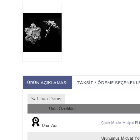
ÜRÜN AÇIKLAMASI
TAKSIT / ÖDEME SEÇENEKL
Satıcıya Danış
Ürün Özellikleri
Çiçek Model Midyat El
Ürün Adı
Ürünümüz Midyat Yöre