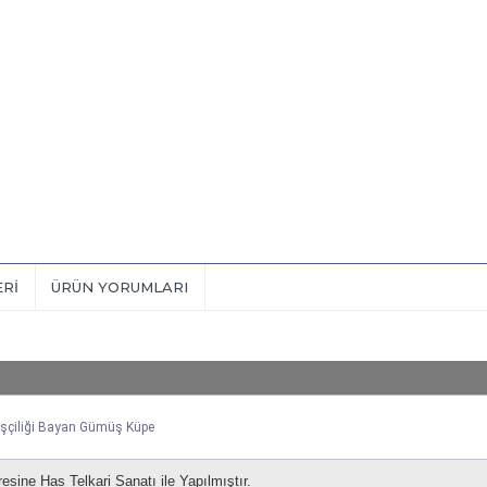
ERI
ÜRÜN YORUMLARI
 işçiliği Bayan Gümüş Küpe
sine Has Telkari Sanatı ile Yapılmıştır.