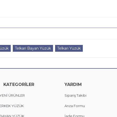
üzük
Telkari Bayan Yüzük
Telkari Yüzük
KATEGORİLER
YARDIM
YENİ ÜRÜNLER
Sipariş Takibi
ERKEK YÜZÜK
Arıza Formu
BAYAN YÜZÜK
İade Formu