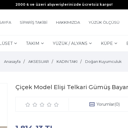
2000 ₺ ve üzeri alışverişlerinizde ücretsiz kargo!
SAYFA
SİPARİŞ TAKİBİ
HAKKIMIZDA
YÜZÜK ÖLÇÜSÜ
LÜSET
TAKIM
YÜZÜK / ALYANS
KÜPE
Anasayfa
AKSESUAR
KADIN TAKI
Doğan Kuyumculuk
Çiçek Model Elişi Telkari Gümüş Bay
Yorumlar
(0)