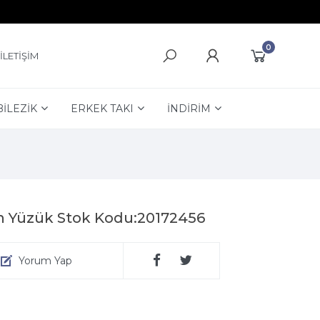
0
İLETİŞİM
BİLEZİK
ERKEK TAKI
İNDİRİM
an Yüzük Stok Kodu:20172456
Yorum Yap