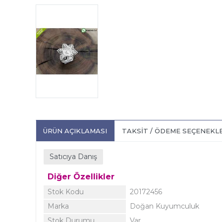
ÜRÜN AÇIKLAMASI
TAKSIT / ÖDEME SEÇENEKL
Satıcıya Danış
Diğer Özellikler
Stok Kodu
20172456
Marka
Doğan Kuyumculuk
Stok Durumu
Var