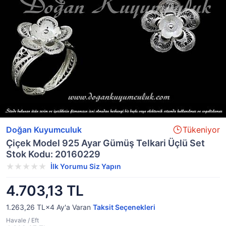
Doğan Kuyumculuk
Tükeniyor
Çiçek Model 925 Ayar Gümüş Telkari Üçlü Set
Stok Kodu: 20160229
İlk Yorumu Siz Yapın
4.703,13 TL
1.263,26 TL×4
Ay'a Varan
Taksit Seçenekleri
Havale / Eft