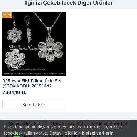
İlginizi Çekebilecek Diğer Ürünler
925 Ayar Elişi Telkari Üçlü Set
(STOK KODU: 20151442
7.304,10 TL
Sepete Ekle
Gümüş Üçlü Set
Telkari Üçlü Set
Gümüş Hasır Set
Size daha iyi bir alışveriş deneyimi sunabilmek için, çerezler
(cookies) kullanıyoruz. Detaylı bilgi için
kişisel verilerin
Çiçek Model 925 Ayar Gümüş Telkari Üçlü Set