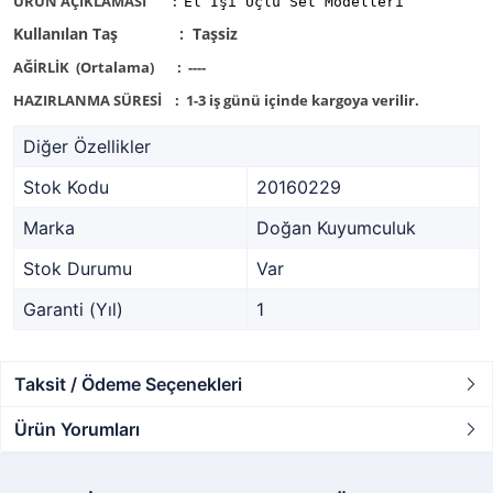
ÜRÜN AÇİKLAMASİ
:
El İşi Üçlü Set Modelleri
Kullanılan Taş : Taşsiz
AĞİRLİK (Ortalama)
: ----
HAZIRLANMA SÜRESİ
:
1-3 iş günü içinde kargoya verilir.
Diğer Özellikler
Stok Kodu
20160229
Marka
Doğan Kuyumculuk
Stok Durumu
Var
Garanti (Yıl)
1
Taksit / Ödeme Seçenekleri
Ürün Yorumları