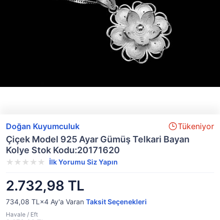
Doğan Kuyumculuk
Tükeniyor
Çiçek Model 925 Ayar Gümüş Telkari Bayan
Kolye Stok Kodu:20171620
İlk Yorumu Siz Yapın
2.732,98 TL
734,08 TL×4
Ay'a Varan
Taksit Seçenekleri
Havale / Eft