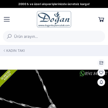
2000 ₺ ve üzeri alışverişlerinizde ücretsiz kargo!
KADIN TAKI