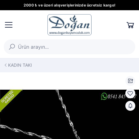
2000 ₺ ve üzeri alışverişlerinizde ücretsiz kargo!
KADIN TAKI