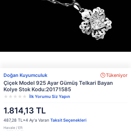
Doğan Kuyumculuk
Tükeniyor
Çiçek Model 925 Ayar Gümüş Telkari Bayan
Kolye Stok Kodu:20171585
İlk Yorumu Siz Yapın
1.814,13 TL
487,28 TL×4
Ay'a Varan
Taksit Seçenekleri
Havale / Eft