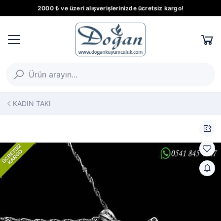
2000 ₺ ve üzeri alışverişlerinizde ücretsiz kargo!
KADIN TAKI