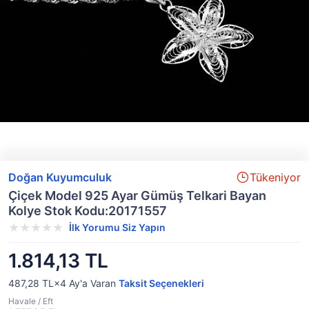
Doğan Kuyumculuk
Tükeniyor
Çiçek Model 925 Ayar Gümüş Telkari Bayan
Kolye Stok Kodu:20171557
İlk Yorumu Siz Yapın
1.814,13 TL
487,28 TL×4
Ay'a Varan
Taksit Seçenekleri
Havale / Eft