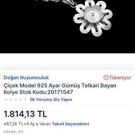
Doğan Kuyumculuk
Tükeniyor
Çiçek Model 925 Ayar Gümüş Telkari Bayan
Kolye Stok Kodu:20171547
İlk Yorumu Siz Yapın
1.814,13 TL
487,28 TL×4
Ay'a Varan
Taksit Seçenekleri
Havale / Eft