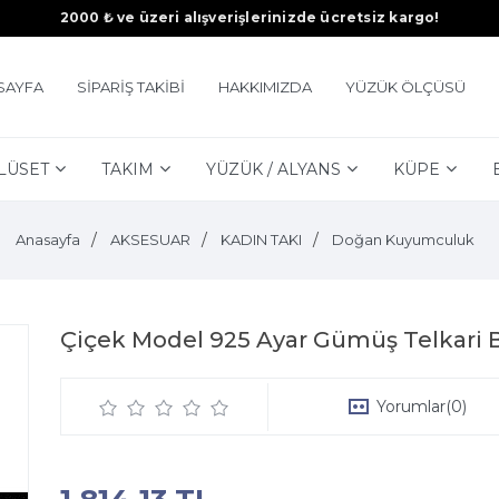
2000 ₺ ve üzeri alışverişlerinizde ücretsiz kargo!
SAYFA
SİPARİŞ TAKİBİ
HAKKIMIZDA
YÜZÜK ÖLÇÜSÜ
LÜSET
TAKIM
YÜZÜK / ALYANS
KÜPE
Anasayfa
AKSESUAR
KADIN TAKI
Doğan Kuyumculuk
Çiçek Model 925 Ayar Gümüş Telkari 
Yorumlar
(0)