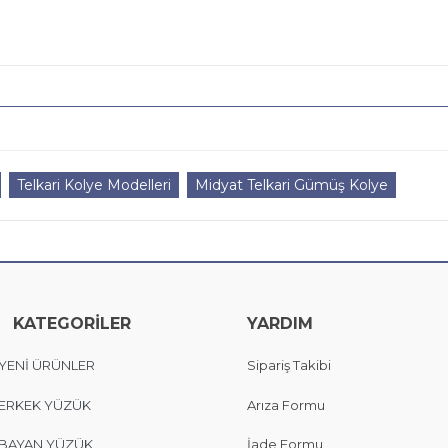
Telkari Kolye Modelleri
Midyat Telkari Gümüş Kolye
KATEGORİLER
YARDIM
YENİ ÜRÜNLER
Sipariş Takibi
ERKEK YÜZÜK
Arıza Formu
BAYAN YÜZÜK
İade Formu