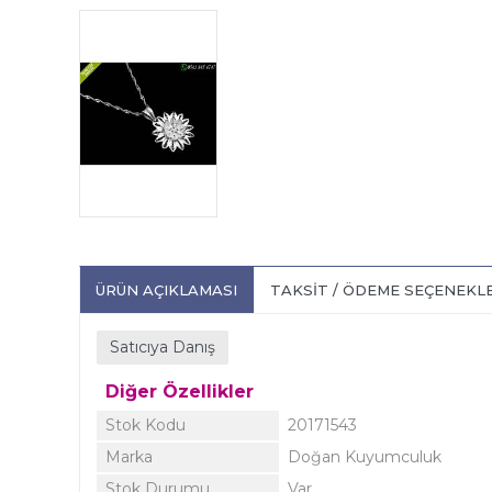
ÜRÜN AÇIKLAMASI
TAKSIT / ÖDEME SEÇENEKL
Satıcıya Danış
Diğer Özellikler
Stok Kodu
20171543
Marka
Doğan Kuyumculuk
Stok Durumu
Var