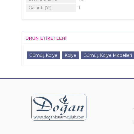
Garanti (Yıl)
1
ÜRÜN ETIKETLERI
Gümüş Kolye
Kolye
Gümüş Kolye Modelleri