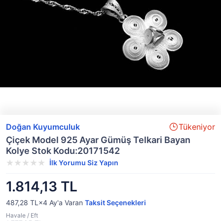
Doğan Kuyumculuk
Tükeniyor
Çiçek Model 925 Ayar Gümüş Telkari Bayan
Kolye Stok Kodu:20171542
İlk Yorumu Siz Yapın
1.814,13 TL
487,28 TL×4
Ay'a Varan
Taksit Seçenekleri
Havale / Eft