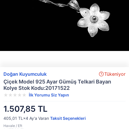
Doğan Kuyumculuk
Tükeniyor
Çiçek Model 925 Ayar Gümüş Telkari Bayan
Kolye Stok Kodu:20171522
İlk Yorumu Siz Yapın
1.507,85 TL
405,01 TL×4
Ay'a Varan
Taksit Seçenekleri
Havale / Eft