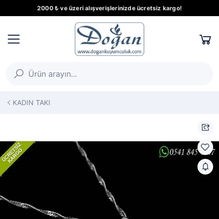
2000 ₺ ve üzeri alışverişlerinizde ücretsiz kargo!
KADIN TAKI