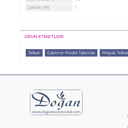
Garanti (Yıl)
1
ÜRÜN ETIKETLERI
Telkari
Eskitme Model Takımlar
Midyat Telkar