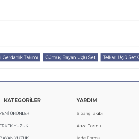
i Gerdanlık Takımı
Gümüş Bayan Üçlü Set
Telkari Üçlü Se
KATEGORİLER
YARDIM
YENİ ÜRÜNLER
Sipariş Takibi
ERKEK YÜZÜK
Arıza Formu
BAYAN YÜZÜK
İade Formu