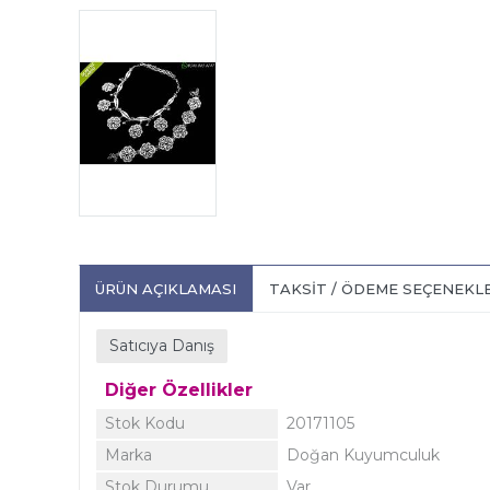
ÜRÜN AÇIKLAMASI
TAKSIT / ÖDEME SEÇENEKL
Satıcıya Danış
Diğer Özellikler
Stok Kodu
20171105
Marka
Doğan Kuyumculuk
Stok Durumu
Var