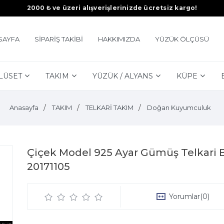
2000 ₺ ve üzeri alışverişlerinizde ücretsiz kargo!
SAYFA
SİPARİŞ TAKİBİ
HAKKIMIZDA
YÜZÜK ÖLÇÜSÜ
LÜSET
TAKIM
YÜZÜK / ALYANS
KÜPE
Anasayfa
TAKIM
TELKARİ TAKIM
Doğan Kuyumculuk
Çiçek Model 925 Ayar Gümüş Telkari B
20171105
Yorumlar
(0)