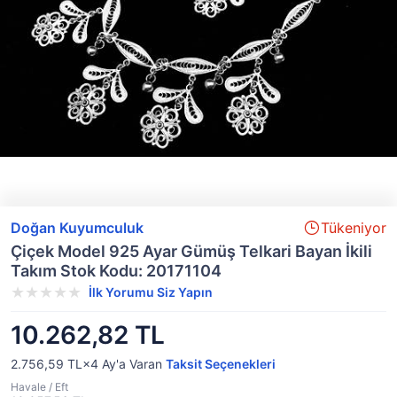
Doğan Kuyumculuk
Tükeniyor
Çiçek Model 925 Ayar Gümüş Telkari Bayan İkili
Takım Stok Kodu: 20171104
İlk Yorumu Siz Yapın
10.262,82 TL
2.756,59 TL×4
Ay'a Varan
Taksit Seçenekleri
Havale / Eft