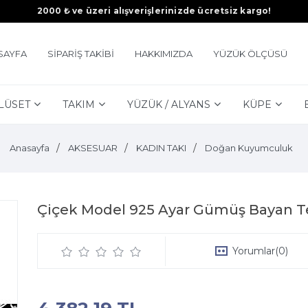
2000 ₺ ve üzeri alışverişlerinizde ücretsiz kargo!
SAYFA
SİPARİŞ TAKİBİ
HAKKIMIZDA
YÜZÜK ÖLÇÜSÜ
LÜSET
TAKIM
YÜZÜK / ALYANS
KÜPE
Anasayfa
AKSESUAR
KADIN TAKI
Doğan Kuyumculuk
Çiçek Model 925 Ayar Gümüş Bayan Tel
Yorumlar
(0)