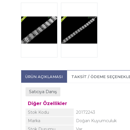
ÜRÜN AÇIKLAMASI
TAKSIT / ÖDEME SEÇENEKL
Satıcıya Danış
Diğer Özellikler
Stok Kodu
20172243
Marka
Doğan Kuyumculuk
Stok Durumu
Var