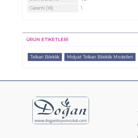
Garanti (Yıl)
1
ÜRÜN ETIKETLERI
Telkari Bileklik
Midyat Telkari Bileklik Modelleri