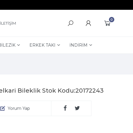
0
İLETİŞİM
BİLEZİK
ERKEK TAKI
İNDİRİM
kari Bileklik Stok Kodu:20172243
Yorum Yap