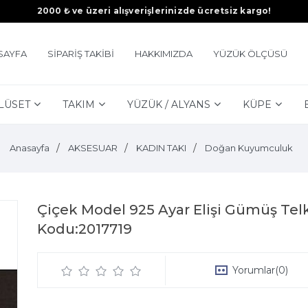
2000 ₺ ve üzeri alışverişlerinizde ücretsiz kargo!
SAYFA
SİPARİŞ TAKİBİ
HAKKIMIZDA
YÜZÜK ÖLÇÜSÜ
LÜSET
TAKIM
YÜZÜK / ALYANS
KÜPE
Anasayfa
AKSESUAR
KADIN TAKI
Doğan Kuyumculuk
Çiçek Model 925 Ayar Elişi Gümüş Telk
Kodu:2017719
Yorumlar
(0)