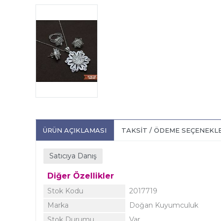
ÜRÜN AÇIKLAMASI
TAKSIT / ÖDEME SEÇENEKL
Satıcıya Danış
Diğer Özellikler
Stok Kodu
2017719
Marka
Doğan Kuyumculuk
Stok Durumu
Var