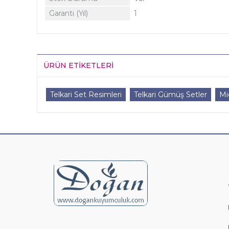
Garanti (Yıl)
1
ÜRÜN ETIKETLERI
Telkari Set Resimleri
Telkari Gümüş Setler
Mi