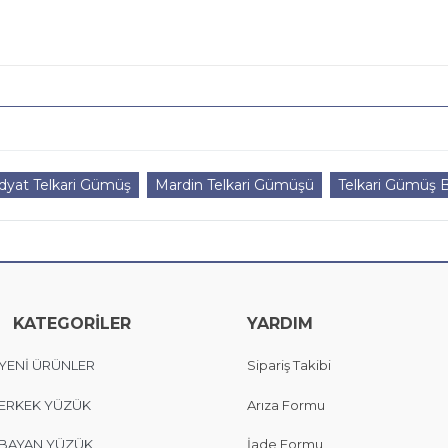
dyat Telkari Gümüş
Mardin Telkari Gümüşü
Telkari Gümüş B
KATEGORİLER
YARDIM
YENİ ÜRÜNLER
Sipariş Takibi
ERKEK YÜZÜK
Arıza Formu
BAYAN YÜZÜK
İade Formu