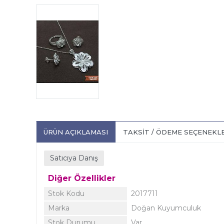
ÜRÜN AÇIKLAMASI
TAKSIT / ÖDEME SEÇENEKL
Satıcıya Danış
Diğer Özellikler
Stok Kodu
2017711
Marka
Doğan Kuyumculuk
Stok Durumu
Var