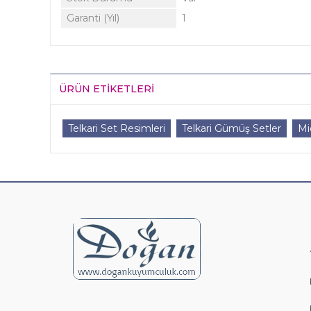
Garanti (Yıl)
1
ÜRÜN ETIKETLERI
Telkari Set Resimleri
Telkari Gümüş Setler
Mi