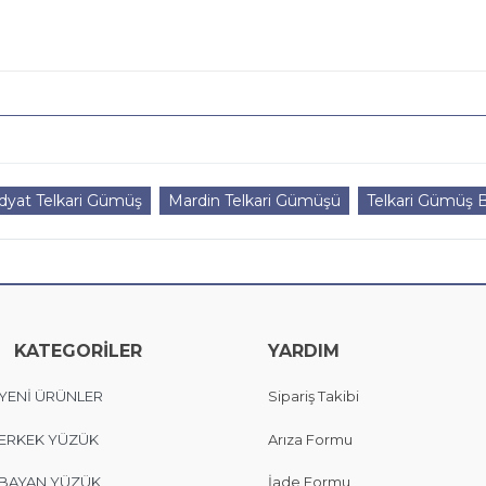
dyat Telkari Gümüş
Mardin Telkari Gümüşü
Telkari Gümüş B
KATEGORİLER
YARDIM
YENİ ÜRÜNLER
Sipariş Takibi
ERKEK YÜZÜK
Arıza Formu
BAYAN YÜZÜK
İade Formu