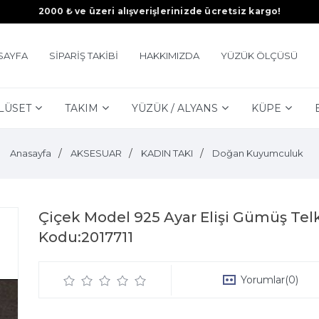
2000 ₺ ve üzeri alışverişlerinizde ücretsiz kargo!
SAYFA
SİPARİŞ TAKİBİ
HAKKIMIZDA
YÜZÜK ÖLÇÜSÜ
LÜSET
TAKIM
YÜZÜK / ALYANS
KÜPE
Anasayfa
AKSESUAR
KADIN TAKI
Doğan Kuyumculuk
Çiçek Model 925 Ayar Elişi Gümüş Telk
Kodu:2017711
Yorumlar
(0)