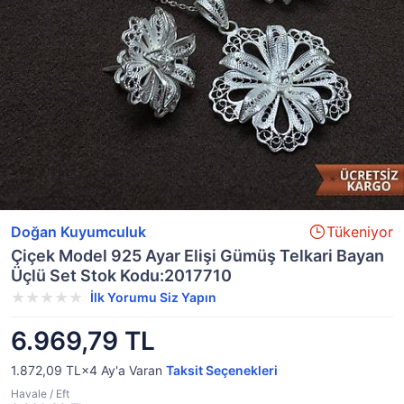
Doğan Kuyumculuk
Tükeniyor
Çiçek Model 925 Ayar Elişi Gümüş Telkari Bayan
Üçlü Set Stok Kodu:2017710
İlk Yorumu Siz Yapın
6.969,79 TL
1.872,09 TL×4
Ay'a Varan
Taksit Seçenekleri
Havale / Eft