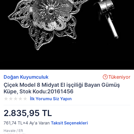
Doğan Kuyumculuk
Tükeniyor
Çiçek Model 8 Midyat El işçiliği Bayan Gümüş
Küpe, Stok Kodu:20161456
İlk Yorumu Siz Yapın
2.835,95 TL
761,74 TL×4
Ay'a Varan
Taksit Seçenekleri
Havale / Eft