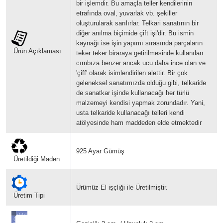
bir işlemdir. Bu amaçla teller kendilerinin
etrafında oval, yuvarlak vb. şekiller
oluşturularak sarılırlar.
Telkari sanatının bir
diğer anılma biçimide çift işi'dir. Bu ismin
kaynağı ise işin yapımı sırasında parçaların
Ürün Açıklaması
teker teker biraraya getirilmesinde kullanılan
cımbıza benzer ancak ucu daha ince olan ve
'çiff' olarak isimlendirilen alettir.
Bir çok
geleneksel sanatımızda olduğu gibi, telkaride
de sanatkar işinde kullanacağı her türlü
malzemeyi kendisi yapmak zorundadır. Yani,
usta telkaride kullanacağı telleri kendi
atölyesinde ham maddeden elde etmektedir
925 Ayar Gümüş
Üretildiği Maden
Ürümüz El işçliği ile Üretilmiştir.
Üretim Tipi