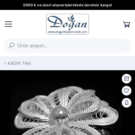
2000 ₺ ve üzeri alışverişlerinizde ücretsiz kargo!
KADIN TAKI