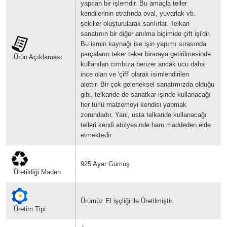
yapılan bir işlemdir. Bu amaçla teller
kendilerinin etrafında oval, yuvarlak vb.
şekiller oluşturularak sarılırlar.
Telkari
sanatının bir diğer anılma biçimide çift işi'dir.
Bu ismin kaynağı ise işin yapımı sırasında
parçaların teker teker biraraya getirilmesinde
Ürün Açıklaması
kullanılan cımbıza benzer ancak ucu daha
ince olan ve 'çiff' olarak isimlendirilen
alettir.
Bir çok geleneksel sanatımızda olduğu
gibi, telkaride de sanatkar işinde kullanacağı
her türlü malzemeyi kendisi yapmak
zorundadır. Yani, usta telkaride kullanacağı
telleri kendi atölyesinde ham maddeden elde
etmektedir
925 Ayar Gümüş
Üretildiği Maden
Ürümüz El işçliği ile Üretilmiştir.
Üretim Tipi