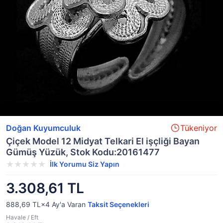
Doğan Kuyumculuk
Tükeniyor
Çiçek Model 12 Midyat Telkari El işçliği Bayan
Gümüş Yüzük, Stok Kodu:20161477
İlk Yorumu Siz Yapın
3.308,61 TL
888,69 TL×4
Ay'a Varan
Taksit Seçenekleri
Havale / Eft