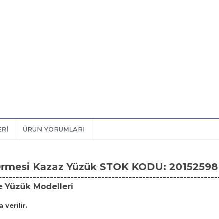
ERI
ÜRÜN YORUMLARI
Örmesi Kazaz Yüzük STOK KODU: 20152598
----------------------------------------------------------------
e Yüzük Modelleri
 verilir.