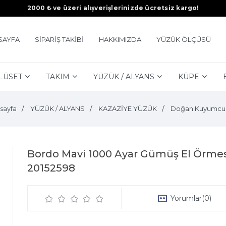
2000 ₺ ve üzeri alışverişlerinizde ücretsiz kargo!
SAYFA
SİPARİŞ TAKİBİ
HAKKIMIZDA
YÜZÜK ÖLÇÜSÜ
LÜSET
TAKIM
YÜZÜK / ALYANS
KÜPE
sayfa
YÜZÜK / ALYANS
KAZAZİYE YÜZÜK
Doğan Kuyumcu
Bordo Mavi 1000 Ayar Gümüş El Örme
20152598
Yorumlar
(0)