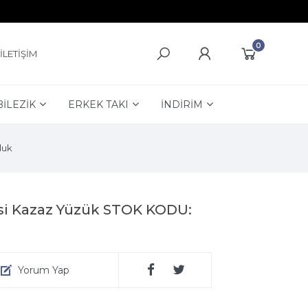
0
İLETİŞİM
BİLEZİK
ERKEK TAKI
İNDİRİM
luk
si Kazaz Yüzük STOK KODU:
Yorum Yap