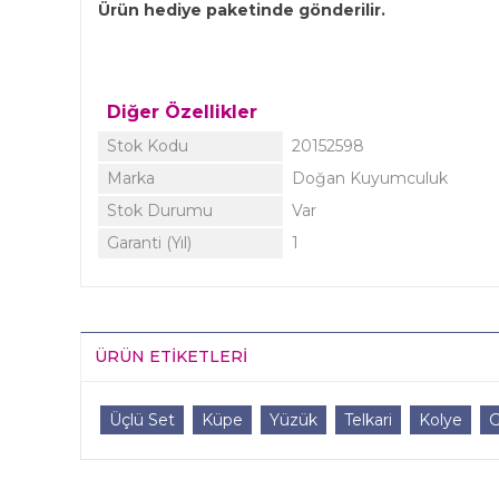
Ürün hediye paketinde gönderilir.
Diğer Özellikler
Stok Kodu
20152598
Marka
Doğan Kuyumculuk
Stok Durumu
Var
Garanti (Yıl)
1
ÜRÜN ETIKETLERI
Üçlü Set
Küpe
Yüzük
Telkari
Kolye