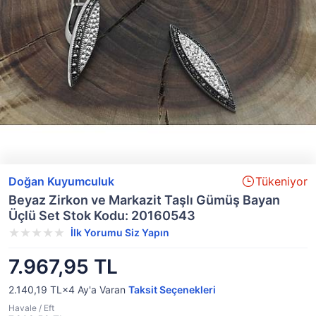
Doğan Kuyumculuk
Tükeniyor
Beyaz Zirkon ve Markazit Taşlı Gümüş Bayan
Üçlü Set Stok Kodu: 20160543
İlk Yorumu Siz Yapın
7.967,95 TL
2.140,19 TL×4
Ay'a Varan
Taksit Seçenekleri
Havale / Eft