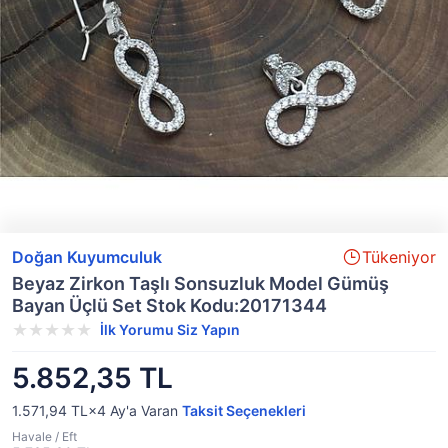
Doğan Kuyumculuk
Tükeniyor
Beyaz Zirkon Taşlı Sonsuzluk Model Gümüş
Bayan Üçlü Set Stok Kodu:20171344
İlk Yorumu Siz Yapın
5.852,35 TL
1.571,94 TL×4
Ay'a Varan
Taksit Seçenekleri
Havale / Eft