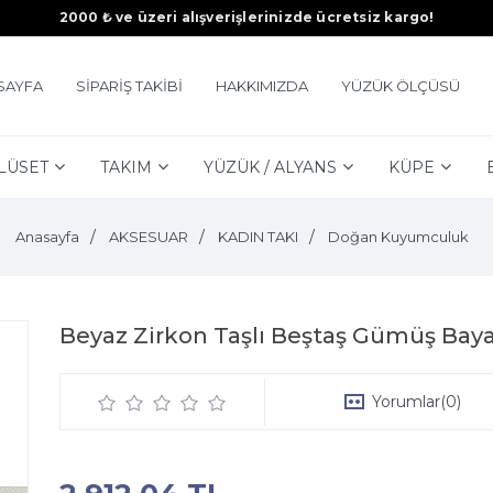
2000 ₺ ve üzeri alışverişlerinizde ücretsiz kargo!
SAYFA
SİPARİŞ TAKİBİ
HAKKIMIZDA
YÜZÜK ÖLÇÜSÜ
LÜSET
TAKIM
YÜZÜK / ALYANS
KÜPE
Anasayfa
AKSESUAR
KADIN TAKI
Doğan Kuyumculuk
Beyaz Zirkon Taşlı Beştaş Gümüş Bay
Yorumlar
(0)