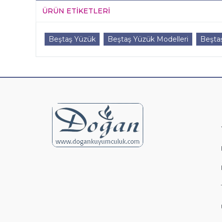
ÜRÜN ETIKETLERI
Beştaş Yüzük
Beştaş Yüzük Modelleri
Beşta