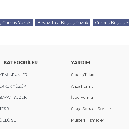
ş Gümüş Yüzük
Beyaz Taşlı Beştaş Yüzük
Gümüş Beştaş Yü
KATEGORİLER
YARDIM
YENİ ÜRÜNLER
Sipariş Takibi
ERKEK YÜZÜK
Arıza Formu
BAYAN YÜZÜK
İade Formu
TESBİH
Sıkça Sorulan Sorular
ÜÇLÜ SET
Müşteri Hizmetleri