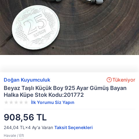
Doğan Kuyumculuk
Tükeniyor
Beyaz Taşlı Küçük Boy 925 Ayar Gümüş Bayan
Halka Küpe Stok Kodu:201772
İlk Yorumu Siz Yapın
908,56 TL
244,04 TL×4
Ay'a Varan
Taksit Seçenekleri
Havale / Eft