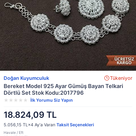
Doğan Kuyumculuk
Tükeniyor
Bereket Model 925 Ayar Gümüş Bayan Telkari
Dörtlü Set Stok Kodu:2017796
İlk Yorumu Siz Yapın
18.824,09 TL
5.056,15 TL×4
Ay'a Varan
Taksit Seçenekleri
Havale / Eft