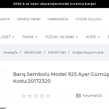
2000 ₺ ve üzeri alışverişlerinizde ücretsiz kargo!
SAYFA
SİPARİŞ TAKİBİ
HAKKIMIZDA
YÜZÜK ÖLÇÜSÜ
LÜSET
TAKIM
YÜZÜK / ALYANS
KÜPE
Anasayfa
AKSESUAR
KADIN TAKI
Doğan Kuyumculuk
Barış Sembolü Model 925 Ayar Gümüş 
Kodu:20172320
Yorumlar
(0)