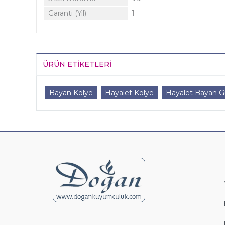
Garanti (Yıl)
1
ÜRÜN ETIKETLERI
Bayan Kolye
Hayalet Kolye
Hayalet Bayan 