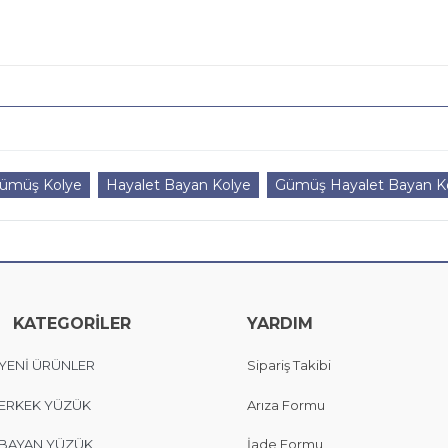
Gümüş Kolye
Hayalet Bayan Kolye
Gümüş Hayalet Bayan Ko
KATEGORİLER
YARDIM
YENİ ÜRÜNLER
Sipariş Takibi
ERKEK YÜZÜK
Arıza Formu
BAYAN YÜZÜK
İade Formu