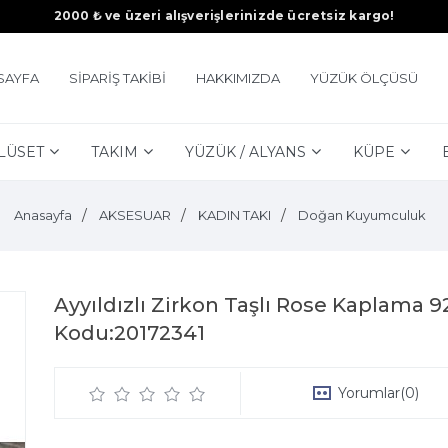
2000 ₺ ve üzeri alışverişlerinizde ücretsiz kargo!
SAYFA
SİPARİŞ TAKİBİ
HAKKIMIZDA
YÜZÜK ÖLÇÜSÜ
LÜSET
TAKIM
YÜZÜK / ALYANS
KÜPE
Anasayfa
AKSESUAR
KADIN TAKI
Doğan Kuyumculuk
Ayyıldızlı Zirkon Taşlı Rose Kaplama
Kodu:20172341
Yorumlar
(0)