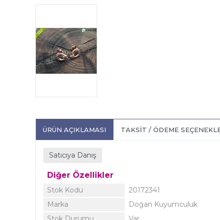
ÜRÜN AÇIKLAMASI
TAKSIT / ÖDEME SEÇENEKL
Satıcıya Danış
Diğer Özellikler
Stok Kodu
20172341
Marka
Doğan Kuyumculuk
Stok Durumu
Var