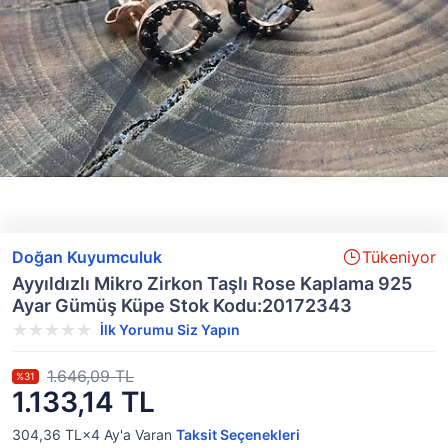
Doğan Kuyumculuk
Tükeniyor
Ayyıldızlı Mikro Zirkon Taşlı Rose Kaplama 925
Ayar Gümüş Küpe Stok Kodu:20172343
İlk Yorumu Siz Yapın
1.646,09 TL
%31
1.133,14 TL
304,36 TL×4
Ay'a Varan
Taksit Seçenekleri