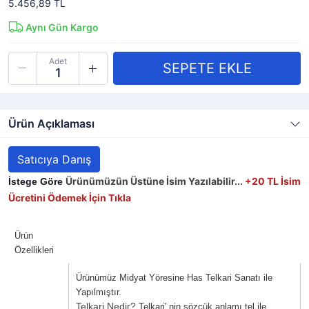
5.456,89 TL
Aynı Gün Kargo
Adet
Ürün Açıklaması
Satıcıya Danış
Ürünümüzün Üstüne İsim Yazılabilir...
+20 TL
İsim
İstege Göre 
Ücretini Ödemek İçin Tıkla
Ürün
Özellikleri
Ürünümüz Midyat Yöresine Has Telkari Sanatı ile
Yapılmıştır.
Telkari Nedir?
Telkari' nin sözcük anlamı tel ile