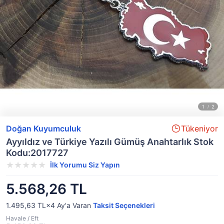
Doğan Kuyumculuk
Tükeniyor
Ayyıldız ve Türkiye Yazılı Gümüş Anahtarlık Stok
Kodu:2017727
İlk Yorumu Siz Yapın
5.568,26 TL
1.495,63 TL×4
Ay'a Varan
Taksit Seçenekleri
Havale / Eft