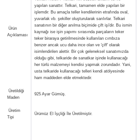
yapılan sanattır.
Telkari, tamamen elde yapılan bir
işlemdir. Bu amaçla teller kendilerinin etrafında oval,
yuvarlak vb. şekiller oluşturularak sarılırlar.
Telkari
sanatının bir diğer anılma biçimide çift işi'dir. Bu ismin
Ürün
kaynağı ise işin yapımı sırasında parçaların teker
Açıklaması
teker biraraya getirilmesinde kullanılan cımbıza
benzer ancak ucu daha ince olan ve 'çiff' olarak
isimlendirilen alettir.
Bir çok geleneksel sanatımızda
olduğu gibi, telkaride de sanatkar işinde kullanacağı
her türlü malzemeyi kendisi yapmak zorundadır. Yani,
usta telkaride kullanacağı telleri kendi atölyesinde
ham maddeden elde etmektedir.
Üretildiği
925 Ayar Gümüş.
Maden
Üretim
Ürümüz El İşçliği İle Üretilmiştir.
Tipi