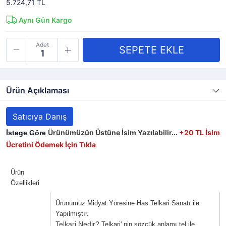
5.724,71 TL
Aynı Gün Kargo
Adet
Ürün Açıklaması
Satıcıya Danış
Ürünümüzün Üstüne İsim Yazılabilir...
+20 TL
İsim
İstege Göre 
Ücretini Ödemek İçin Tıkla
Ürün
Özellikleri
Ürünümüz Midyat Yöresine Has Telkari Sanatı ile
Yapılmıştır.
Telkari Nedir?
Telkari' nin sözcük anlamı tel ile