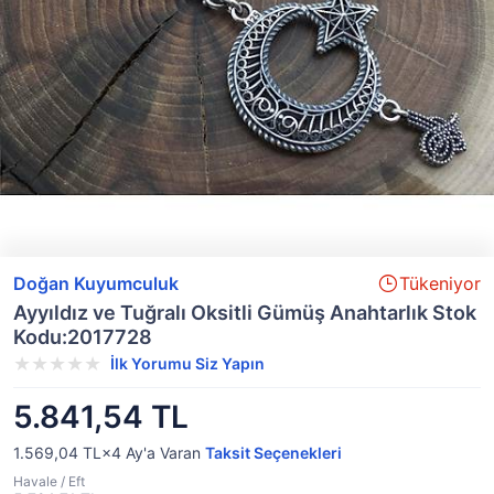
Doğan Kuyumculuk
Tükeniyor
Ayyıldız ve Tuğralı Oksitli Gümüş Anahtarlık Stok
Kodu:2017728
İlk Yorumu Siz Yapın
5.841,54 TL
1.569,04 TL×4
Ay'a Varan
Taksit Seçenekleri
Havale / Eft