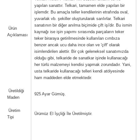
yapılan sanattır.
Telkari, tamamen elde yapılan bir
işlemdir. Bu amaçla teller kendilerinin etrafında oval,
yuvarlak vb. şekiller oluşturularak sarılırlar.
Telkari
sanatının bir diğer anılma biçimide çift işi'dir. Bu ismin
Ürün
kaynağı ise işin yapımı sırasında parçaların teker
Açıklaması
teker biraraya getirilmesinde kullanılan cımbıza
benzer ancak ucu daha ince olan ve 'çiff' olarak
isimlendirilen alettir.
Bir çok geleneksel sanatımızda
olduğu gibi, telkaride de sanatkar işinde kullanacağı
her türlü malzemeyi kendisi yapmak zorundadır. Yani,
usta telkaride kullanacağı telleri kendi atölyesinde
ham maddeden elde etmektedir.
Üretildiği
925 Ayar Gümüş.
Maden
Üretim
Ürümüz El İşçliği İle Üretilmiştir.
Tipi