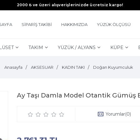
2000 ₺ ve üzeri alışverişlerinizde ücretsiz kargo!
SAYFA
SİPARİŞ TAKİBİ
HAKKIMIZDA
YÜZÜK ÖLÇÜSÜ
LÜSET
TAKIM
YÜZÜK / ALYANS
KÜPE
Anasayfa
AKSESUAR
KADIN TAKI
Doğan Kuyumculuk
Ay Taşı Damla Model Otantik Gümüş 
Yorumlar
(0)