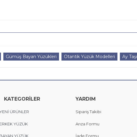
Gümüş Bayan Yüzükleri
Otantik Yüzük Modelleri
Ay Taş
KATEGORİLER
YARDIM
YENİ ÜRÜNLER
Sipariş Takibi
ERKEK YÜZÜK
Arıza Formu
BAYAN YÜZÜK
İade Formu