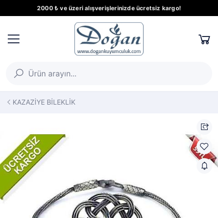
2000 ₺ ve üzeri alışverişlerinizde ücretsiz kargo!
KAZAZİYE BİLEKLİK