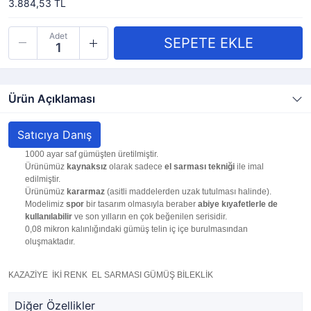
3.884,53 TL
Adet
Ürün Açıklaması
Satıcıya Danış
1000 ayar saf gümüşten üretilmiştir.
Ürünümüz
kaynaksız
olarak sadece
el sarması tekniği
ile imal
edilmiştir.
Ürünümüz
kararmaz
(asitli maddelerden uzak tutulması halinde).
Modelimiz
spor
bir tasarım olmasıyla beraber
abiye kıyafetlerle de
kullanılabilir
ve son yılların en çok beğenilen serisidir.
0,08 mikron kalınlığındaki gümüş telin iç içe burulmasından
oluşmaktadır.
KAZAZİYE İKİ RENK EL SARMASI GÜMÜŞ BİLEKLİK
Diğer Özellikler