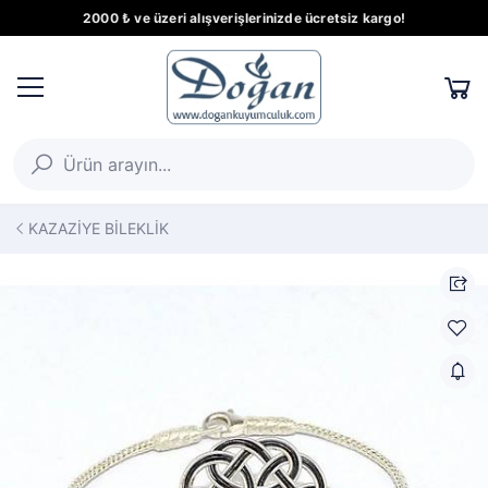
2000 ₺ ve üzeri alışverişlerinizde ücretsiz kargo!
KAZAZİYE BİLEKLİK