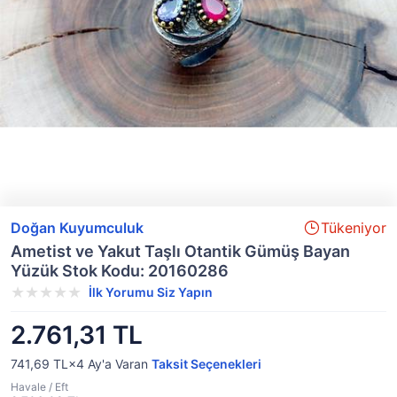
Doğan Kuyumculuk
Tükeniyor
Ametist ve Yakut Taşlı Otantik Gümüş Bayan
Yüzük Stok Kodu: 20160286
İlk Yorumu Siz Yapın
2.761,31 TL
741,69 TL×4
Ay'a Varan
Taksit Seçenekleri
Havale / Eft