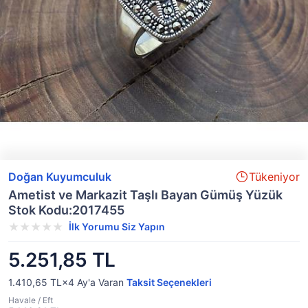
Doğan Kuyumculuk
Tükeniyor
Ametist ve Markazit Taşlı Bayan Gümüş Yüzük
Stok Kodu:2017455
İlk Yorumu Siz Yapın
5.251,85 TL
1.410,65 TL×4
Ay'a Varan
Taksit Seçenekleri
Havale / Eft