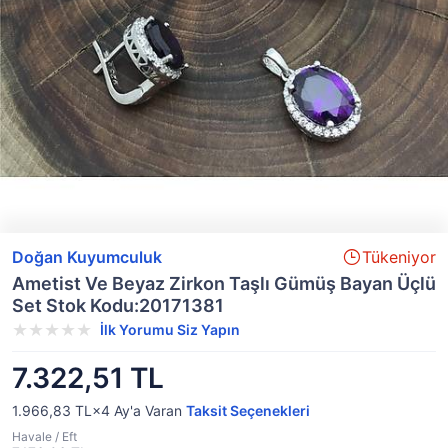
Doğan Kuyumculuk
Tükeniyor
Ametist Ve Beyaz Zirkon Taşlı Gümüş Bayan Üçlü
Set Stok Kodu:20171381
İlk Yorumu Siz Yapın
7.322,51 TL
1.966,83 TL×4
Ay'a Varan
Taksit Seçenekleri
Havale / Eft