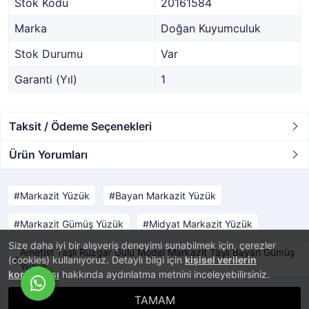
Stok Kodu
20161584
Marka
Doğan Kuyumculuk
Stok Durumu
Var
Garanti (Yıl)
1
Taksit / Ödeme Seçenekleri
Ürün Yorumları
Markazit Yüzük
Bayan Markazit Yüzük
Markazit Gümüş Yüzük
Midyat Markazit Yüzük
Size daha iyi bir alışveriş deneyimi sunabilmek için, çerezler
Ametist Taşlı Rüzgar Gülü Model Markazit Taşlı Bayan Gümüş
(cookies) kullanıyoruz. Detaylı bilgi için
kişisel verilerin
Yüzük
korunması
hakkında aydınlatma metnini inceleyebilirsiniz.
TAMAM
®
PlatinMarket
E-Ticaret Sistemi
İle Hazırlanmıştır.