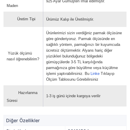
925 Ayar Gümüşten İmal edilmiştir.
Maden
Üretim Tipi
Ürümüz Kalıp ile Üretilmiştir.
Ürünlerimizi sizin verdiğiniz parmak ölçüsüne
göre gönderiyoruz. Parmak ölçüsünde en
sağlıklı yöntem, parmağınızı bir kuyumcuda
ücretsiz ölçtürmektir. Alyans hariç diğer
Yüzük ölçümü
yüzükleri bulunduğunuz bölgedeki
nasıl öğrenebilirim?
gümüşçülerde 3-5 TL karşılığında
parmağınıza göre büyültme veya küçültme
işlemi yaptırabilirsiniz. Bu
Linke
Tıklayıp
Ölçüm Tablosunu Görebilirsiniz
Hazırlanma
1-3 iş günü içinde kargoya verilir
Süresi
Diğer Özellikler