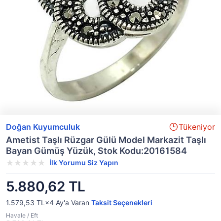
Doğan Kuyumculuk
Tükeniyor
Ametist Taşlı Rüzgar Gülü Model Markazit Taşlı
Bayan Gümüş Yüzük, Stok Kodu:20161584
İlk Yorumu Siz Yapın
5.880,62 TL
1.579,53 TL×4
Ay'a Varan
Taksit Seçenekleri
Havale / Eft