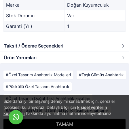
Marka
Doğan Kuyumculuk
Stok Durumu
Var
Garanti (Yıl)
1
Taksit / Ödeme Seçenekleri
Ürün Yorumları
Özel Tasarım Anahtarlık Modelleri
Taşlı Gümüş Anahtarlık
Püsküllü Özel Tasarım Anahtarlık
Özel Tasarım Doğal Taşlı Anahtarlık Fiyatları
Size daha iyi bir alışveriş deneyimi sunabilmek için, çerezler
(cookies) kullanıyoruz. Detaylı bilgi için
kişisel verilerin
Ametist Taşlı Özel Tasarım El İşçiliği Gümüş Anahtarlık
korunması
hakkında aydınlatma metnini inceleyebilirsiniz.
TAMAM
®
PlatinMarket
E-Ticaret Sistemi
İle Hazırlanmıştır.