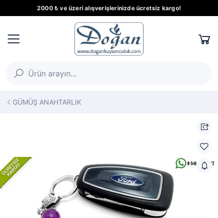
2000 ₺ ve üzeri alışverişlerinizde ücretsiz kargo!
GÜMÜŞ ANAHTARLIK