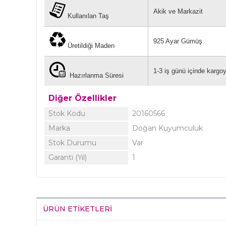
Akik ve Markazit
Kullanılan Taş
925 Ayar Gümüş
Üretildiği Maden
1-3 iş günü içinde kargoya
Hazırlanma Süresi
Diğer Özellikler
Stok Kodu
20160566
Marka
Doğan Kuyumculuk
Stok Durumu
Var
Garanti (Yıl)
1
ÜRÜN ETIKETLERI