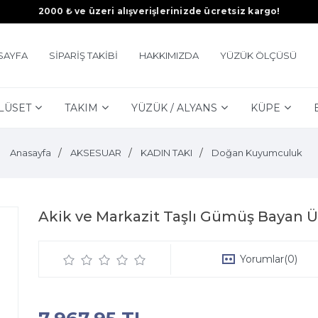
2000 ₺ ve üzeri alışverişlerinizde ücretsiz kargo!
SAYFA
SİPARİŞ TAKİBİ
HAKKIMIZDA
YÜZÜK ÖLÇÜSÜ
LÜSET
TAKIM
YÜZÜK / ALYANS
KÜPE
Anasayfa
AKSESUAR
KADIN TAKI
Doğan Kuyumculuk
Akik ve Markazit Taşlı Gümüş Bayan Ü
Yorumlar
(0)