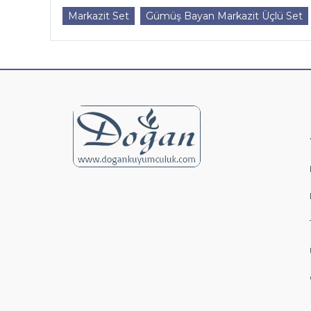
Markazit Set
Gümüş Bayan Markazit Üçlü Set