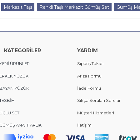
Markazit Taşı
Renkli Taşlı Markazit Gümüş Set
Gümüş Mar
KATEGORİLER
YARDIM
YENİ ÜRÜNLER
Sipariş Takibi
ERKEK YÜZÜK
Arıza Formu
BAYAN YÜZÜK
İade Formu
TESBİH
Sıkça Sorulan Sorular
ÜÇLÜ SET
Müşteri Hizmetleri
GÜMÜŞ ANAHTARLIK
İletişim