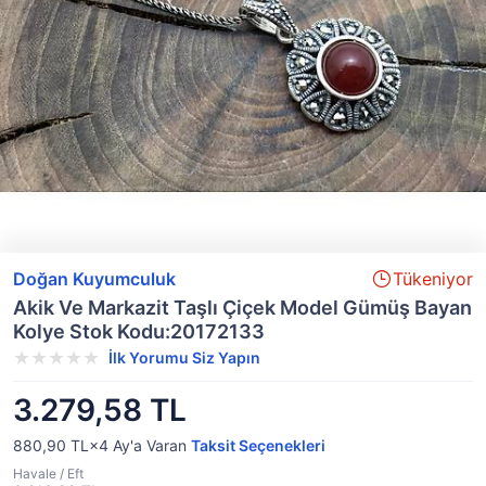
Doğan Kuyumculuk
Tükeniyor
Akik Ve Markazit Taşlı Çiçek Model Gümüş Bayan
Kolye Stok Kodu:20172133
İlk Yorumu Siz Yapın
3.279,58 TL
880,90 TL×4
Ay'a Varan
Taksit Seçenekleri
Havale / Eft