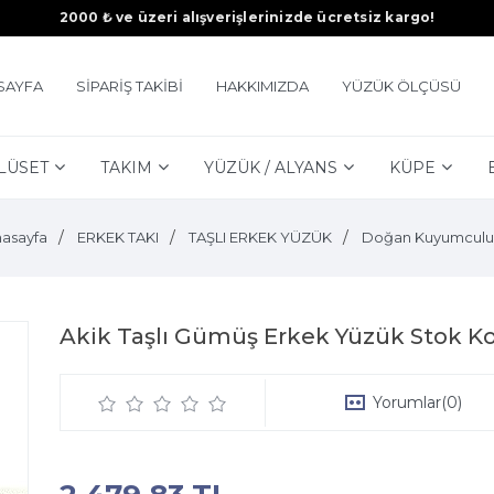
2000 ₺ ve üzeri alışverişlerinizde ücretsiz kargo!
SAYFA
SİPARİŞ TAKİBİ
HAKKIMIZDA
YÜZÜK ÖLÇÜSÜ
LÜSET
TAKIM
YÜZÜK / ALYANS
KÜPE
asayfa
ERKEK TAKI
TAŞLI ERKEK YÜZÜK
Doğan Kuyumculu
Akik Taşlı Gümüş Erkek Yüzük Stok K
Yorumlar
(0)