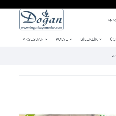
ANA
AKSESUAR
KOLYE
BİLEKLİK
ÜÇ
An