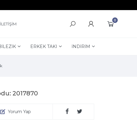
0
İLETİŞİM
BİLEZİK
ERKEK TAKI
İNDİRİM
k
odu: 2017870
Yorum Yap