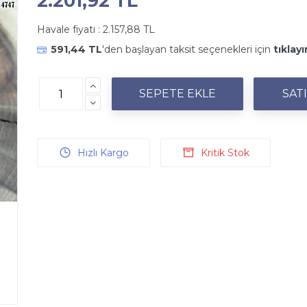
2.201,92 TL
Havale fiyatı :
2.157,88 TL
591,44 TL
'den başlayan taksit seçenekleri için
tıklayı