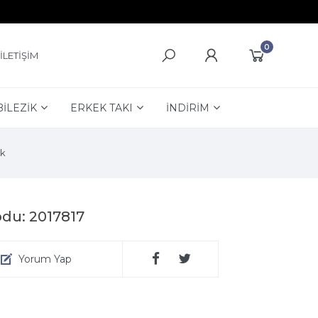
0
İLETİŞİM
BİLEZİK
ERKEK TAKI
İNDİRİM
k
du: 2017817
Yorum Yap