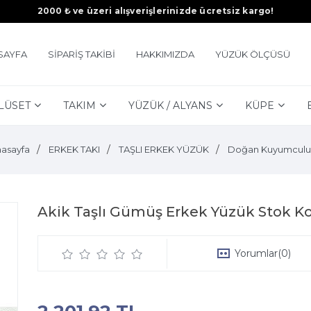
2000 ₺ ve üzeri alışverişlerinizde ücretsiz kargo!
SAYFA
SİPARİŞ TAKİBİ
HAKKIMIZDA
YÜZÜK ÖLÇÜSÜ
LÜSET
TAKIM
YÜZÜK / ALYANS
KÜPE
asayfa
ERKEK TAKI
TAŞLI ERKEK YÜZÜK
Doğan Kuyumculu
Akik Taşlı Gümüş Erkek Yüzük Stok Ko
Yorumlar
(0)