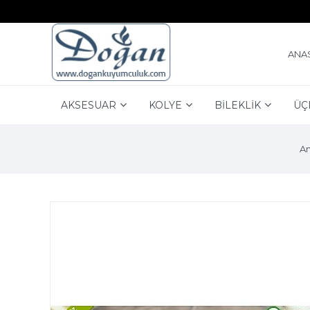
ANA
AKSESUAR
KOLYE
BİLEKLİK
ÜÇ
An