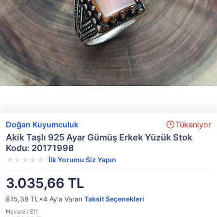
Doğan Kuyumculuk
Tükeniyor
Akik Taşlı 925 Ayar Gümüş Erkek Yüzük Stok
Kodu: 20171998
İlk Yorumu Siz Yapın
3.035,66 TL
815,38 TL×4
Ay'a Varan
Taksit Seçenekleri
Havale / Eft