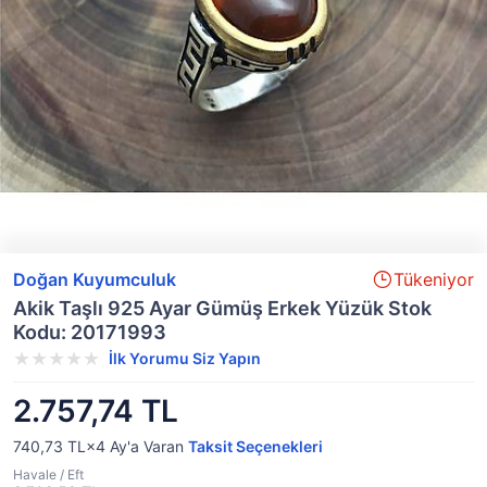
Doğan Kuyumculuk
Tükeniyor
Akik Taşlı 925 Ayar Gümüş Erkek Yüzük Stok
Kodu: 20171993
İlk Yorumu Siz Yapın
2.757,74 TL
740,73 TL×4
Ay'a Varan
Taksit Seçenekleri
Havale / Eft